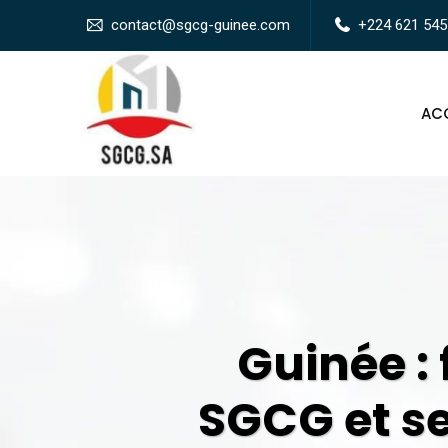
contact@sgcg-guinee.com
+224 621 545
ACC
Guinée : 
SGCG et se