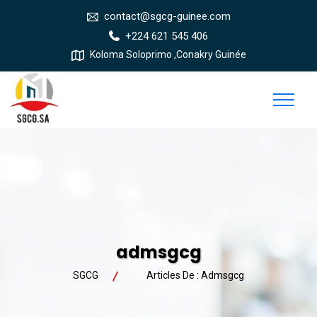
contact@sgcg-guinee.com
+224 621 545 406
Koloma Soloprimo ,Conakry Guinée
admsgcg
SGCG
Articles De : Admsgcg