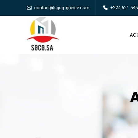
contact@sgcg-guinee.com
+224 621 545
ACC
A