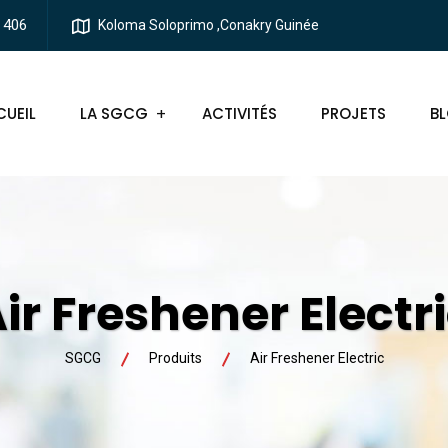
 406
Koloma Soloprimo ,Conakry Guinée
UEIL
LA SGCG
ACTIVITÉS
PROJETS
B
ir Freshener Electr
SGCG
Produits
Air Freshener Electric