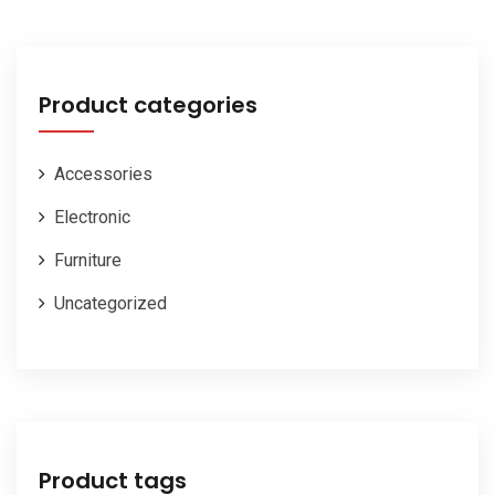
initial
actuel
était :
est :
$25.00.
$20.00.
Product categories
Accessories
Electronic
Furniture
Uncategorized
Product tags