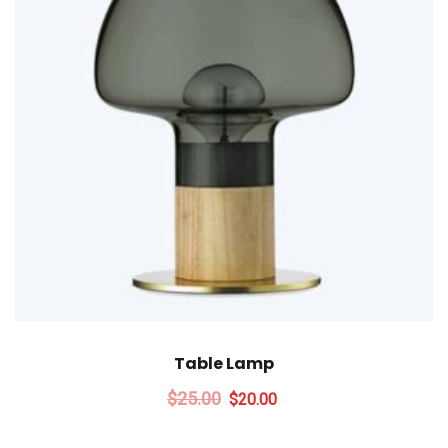
Table Lamp
Le
Le
$
25.00
$
20.00
prix
prix