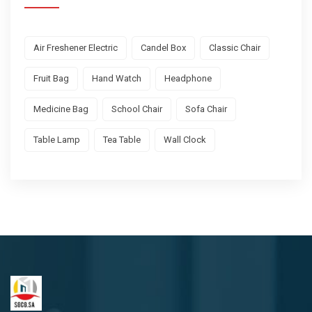
Air Freshener Electric
Candel Box
Classic Chair
Fruit Bag
Hand Watch
Headphone
Medicine Bag
School Chair
Sofa Chair
Table Lamp
Tea Table
Wall Clock